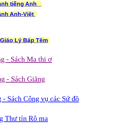
ánh tiếng Anh
ánh Anh-Việt
c Giáo Lý Báp Têm
g - Sách Ma thi ơ
 - Sách Giăng
 - Sách Công vụ các Sứ đồ
g Thư tín Rô ma