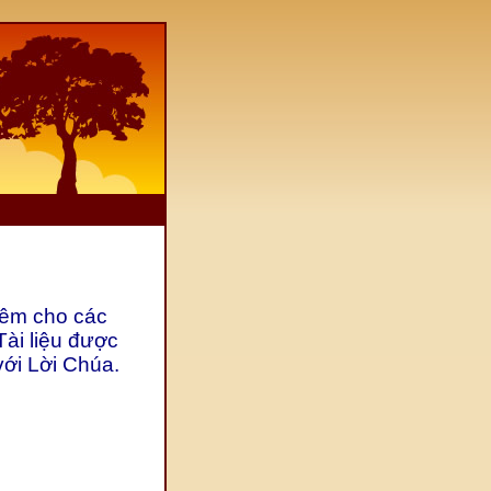
hêm cho các
Tài liệu được
với Lời Chúa.