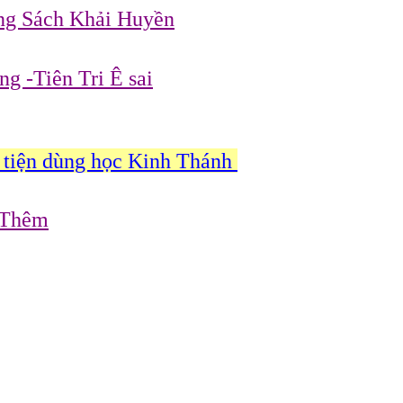
ng Sách Khải Huyền
g -Tiên Tri Ê sai
tiện dùng học Kinh Thánh
 Thêm