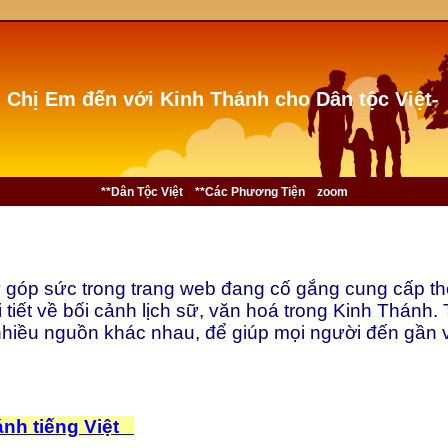
 Chị Em đến với Kinh Thánh cho Dân tộc Việt-
**Dân Tộc Việt
**Các Phương Tiện
zoom
 góp sức trong trang web đang cố gắng cung cấp t
 tiết về bối cảnh lịch sữ, văn hoá trong Kinh Thánh. 
nhiều nguồn khác nhau, để giúp mọi người đến gần 
ánh tiếng Việt