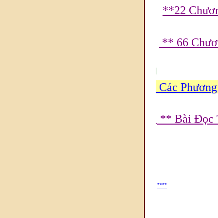
**22 Chươ
** 66 Chươn
Các Phương 
**
Bài Đọc
****